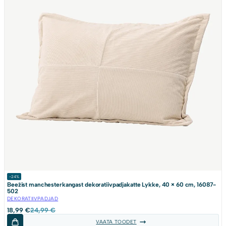
-24%
Beežist manchesterkangast dekoratiivpadjakatte Lykke, 40 × 60 cm, 16087-
502
DEKORATIIVPADJAD
Algne
Current
18,99
€
24,99
€
hind
price
VAATA TOODET
oli:
is: