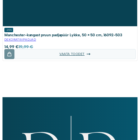
-25%
Manchester-kangast pruun padjapüür Lykke, 50 × 50 cm, 16092-503
DEKORATIIVPADJAD
Algne
Current
14,99
€
19,99
€
hind
price
VAATA TOODET
oli:
is:
19,99 €.
14,99 €.