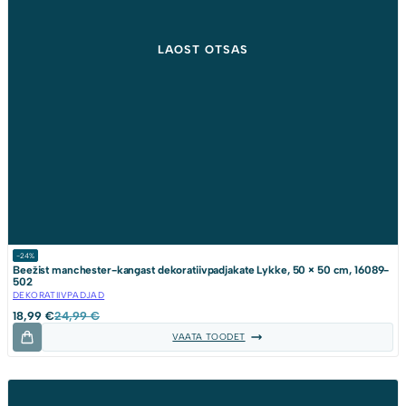
-24%
Beežist manchester-kangast dekoratiivpadjakate Lykke, 50 × 50 cm, 16089-
502
DEKORATIIVPADJAD
Algne
Current
18,99
€
24,99
€
hind
price
VAATA TOODET
oli:
is:
24,99 €.
18,99 €.