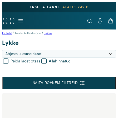
TASUTA TARNE
ALATES 249 €
Esileht
/ Toote Kollektsioon /
Lykke
Lykke
Peida laost otsas
Allahinnatud
NÄITA ROHKEM FILTREID