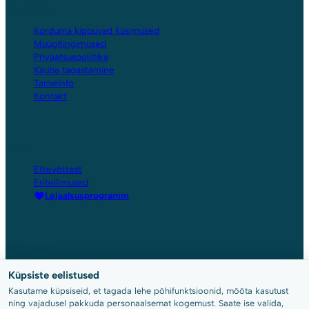
ABI JA INFO
Korduma kippuvad küsimused
Müügitingimused
Privaatsuspoliitika
Kauba tagastamine
Tarneinfo
Kontakt
MEIST
Ettevõttest
Eritellimused
Lojaalsusprogramm
OSTLEMINE
Pood
Küpsiste eelistused
Konto
Kasutame küpsiseid, et tagada lehe põhifunktsioonid, mõõta kasutust
Ostukorv
ning vajadusel pakkuda personaalsemat kogemust. Saate ise valida,
Kassa