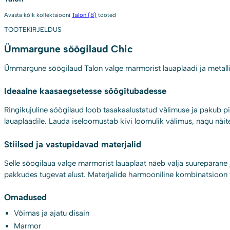
Avasta kõik kollektsiooni
Talon (8)
tooted
TOOTEKIRJELDUS
Ümmargune söögilaud Chic
Ümmargune söögilaud Talon valge marmorist lauaplaadi ja metallis
Ideaalne kaasaegsetesse söögitubadesse
Ringikujuline söögilaud loob tasakaalustatud välimuse ja pakub pii
lauaplaadile. Lauda iseloomustab kivi loomulik välimus, nagu näi
Stiilsed ja vastupidavad materjalid
Selle söögilaua valge marmorist lauaplaat näeb välja suurepärane ja
pakkudes tugevat alust. Materjalide harmooniline kombinatsioon ta
Omadused
Võimas ja ajatu disain
Marmor