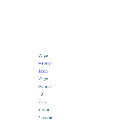
a
Valge
Marmor
Talon
Valge
Marmor
110
75.5
Kuni 4
2 aastat