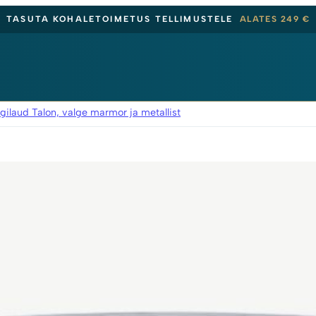
TASUTA KOHALETOIMETUS TELLIMUSTELE
ALATES 249 €
laud Talon, valge marmor ja metallist