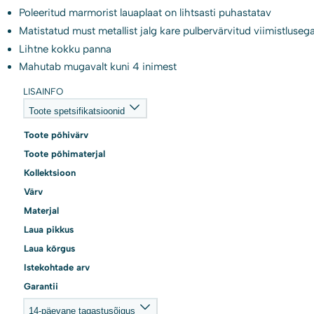
Poleeritud marmorist lauaplaat on lihtsasti puhastatav
Matistatud must metallist jalg kare pulbervärvitud viimistluseg
Lihtne kokku panna
Mahutab mugavalt kuni 4 inimest
LISAINFO
Toote spetsifikatsioonid
Toote põhivärv
Toote põhimaterjal
Kollektsioon
Värv
Materjal
Laua pikkus
Laua kõrgus
Istekohtade arv
Garantii
14-päevane tagastusõigus