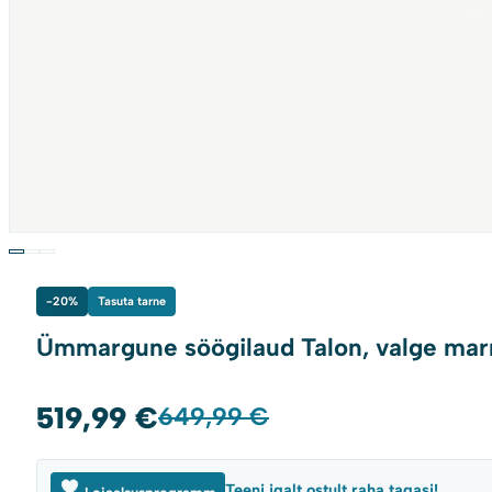
-20%
Tasuta tarne
Ümmargune söögilaud Talon, valge marm
519,99
€
Algne
Current
649,99
€
hind
price
oli:
is:
Teeni igalt ostult raha tagasi!