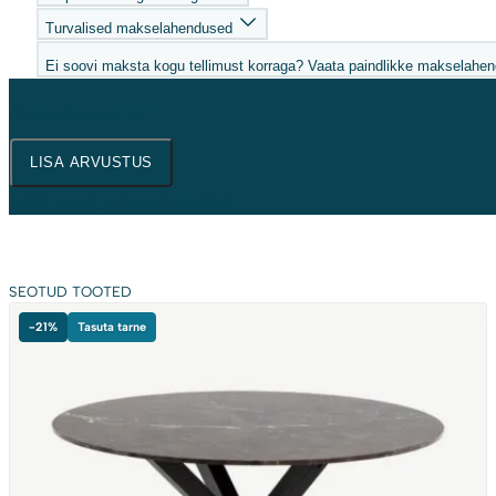
Turvalised makselahendused
Ei soovi maksta kogu tellimust korraga? Vaata paindlikke makselahen
Arvustused
(0)
LISA ARVUSTUS
Sellel tootel pole veel arvustusi.
SEOTUD TOOTED
-21%
Tasuta tarne