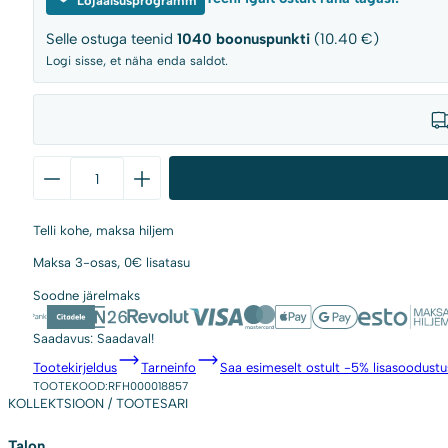
Lojaalsusprogramm
649,99 €.
519,99 €.
Selle ostuga teenid
1040
boonuspunkti
(10.40 €)
Logi sisse, et näha enda saldot.
Ümmargune
söögilaud
Talon,
Telli kohe,
maksa hiljem
valge
marmor
Maksa 3-osas,
0€ lisatasu
ja
Soodne
järelmaks
metallist
kogus
Saadavus:
Saadaval!
Tootekirjeldus
Tarneinfo
Saa esimeselt ostult -5% lisasoodustus
TOOTEKOOD:
RFH000018857
KOLLEKTSIOON / TOOTESARI
Talon