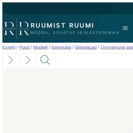
RUUMIST RUUMI
MÖÖBEL, SISUSTUS JA ELEKTROONIKA
Esileht
/
Pood
/
Mööbel
/
Söögituba
/
Söögilauad
/
Ümmargune söögi