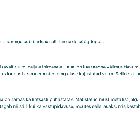
t raamiga sobib ideaalselt Teie šikki söögituppa.
savalt ruumi neljale inimesele. Laual on kaasaegne välimus tänu must
teks looduslik soonemuster, ning aluse kujustatud vorm. Selline ku
 on samas ka lihtsasti puhastatav. Matistatud must metallist jalg, mil
gab nii stiili kui ka vastupidavuse, muutes selle lauaks, mis kesta