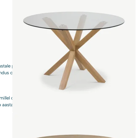
ale pulbervärvitud metallist ristjalale ja valgele marmorist
jundus on suurepärane täiend iga söögitoa keskmes.
lel on kare pulbervärvitud viimistlus, lisab industriaalset ilmet,
b aastaid Teie kodus.