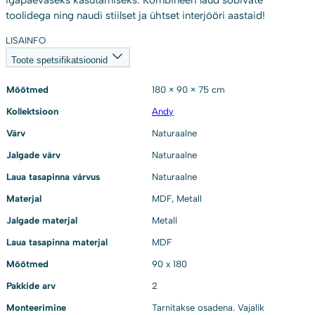
toolidega ning naudi stiilset ja ühtset interjööri aastaid!
LISAINFO
Toote spetsifikatsioonid
Mõõtmed
180 × 90 × 75 cm
Kollektsioon
Andy
Värv
Naturaalne
Jalgade värv
Naturaalne
Laua tasapinna värvus
Naturaalne
Materjal
MDF, Metall
Jalgade materjal
Metall
Laua tasapinna materjal
MDF
Mõõtmed
90 x 180
Pakkide arv
2
Monteerimine
Tarnitakse osadena. Vajalik