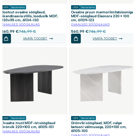
-25%
Tasuta tarne
-25%
Tasuta tarne
Bootcut ovaalne söögilaud,
Ovaalne pruun marmoriimitatsiooniga
Skandinaavia stiilis, looduslik MDF,
MDF-söögilaud Eleonora 230 × 100
230x115 cm, 61134-130
cm, 61109-123
OVAALSED SÖÖGILAUAD
OVAALSED SÖÖGILAUAD
Algne
Current
Algne
Current
560,99
€
746,99
€
560,99
€
746,99
€
hind
price
hind
price
VAATA TOODET
VAATA TOODET
oli:
is:
oli:
is:
746,99 €.
560,99 €.
746,99 €.
560,99 €.
-25%
Tasuta tarne
-25%
Tasuta tarne
Ovaalne must MDF-ist söögilaud
Grönviki söögilaud, MDF, valge
Grönvik 220×100 cm, 61105-101
betooni välimusega, 220×100 cm,
61105-100
OVAALSED SÖÖGILAUAD
OVAALSED SÖÖGILAUAD