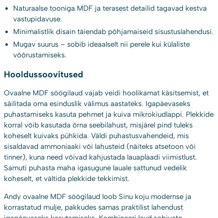
Naturaalse tooniga MDF ja terasest detailid tagavad kestva
vastupidavuse.
Minimalistlik disain täiendab põhjamaiseid sisustuslahendusi.
Mugav suurus – sobib ideaalselt nii perele kui külaliste
võõrustamiseks.
Hooldussoovitused
Ovaalne MDF söögilaud vajab veidi hoolikamat käsitsemist, et
säilitada oma esinduslik välimus aastateks. Igapäevaseks
puhastamiseks kasuta pehmet ja kuiva mikrokiudlappi. Plekkide
korral võib kasutada õrna seebilahust, misjärel pind tuleks
koheselt kuivaks pühkida. Väldi puhastusvahendeid, mis
sisaldavad ammoniaaki või lahusteid (näiteks atsetoon või
tinner), kuna need võivad kahjustada lauaplaadi viimistlust.
Samuti puhasta maha igasugune lauale sattunud vedelik
koheselt, et vältida plekkide tekkimist.
Andy ovaalne MDF söögilaud loob Sinu koju modernse ja
korrastatud mulje, pakkudes samas praktilist lahendust
igapäevaseks kasutamiseks. Kombineeri laud sobivate