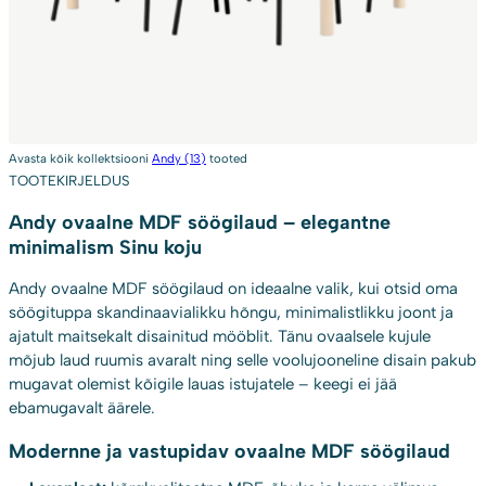
Avasta kõik kollektsiooni
Andy (13)
tooted
TOOTEKIRJELDUS
Andy ovaalne MDF söögilaud – elegantne
minimalism Sinu koju
Andy ovaalne MDF söögilaud on ideaalne valik, kui otsid oma
söögituppa skandinaavialikku hõngu, minimalistlikku joont ja
ajatult maitsekalt disainitud mööblit. Tänu ovaalsele kujule
mõjub laud ruumis avaralt ning selle voolujooneline disain pakub
mugavat olemist kõigile lauas istujatele – keegi ei jää
ebamugavalt äärele.
Modernne ja vastupidav ovaalne MDF söögilaud