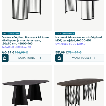
-25%
Tasuta tarne
-25%
Tasuta tarne
Ovaalne söögilaud Hamneskäri, tume
Hamneskäri ovaalne must söögilaud,
pähklispoon ja must terasraam,
MDF, terasjalad, 46000-170
220x110 cm, 46000-160
OVAALSED SÖÖGILAUAD
OVAALSED SÖÖGILAUAD
Algne
Current
Algne
Current
560,99
€
746,99
€
551,99
€
734,99
€
hind
price
hind
price
VAATA TOODET
VAATA TOODET
oli:
is:
oli:
is:
746,99 €.
560,99 €.
734,99 €.
551,99 €.