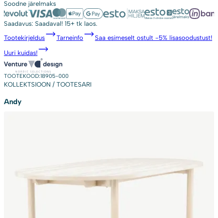
Soodne
järelmaks
18905-
000
Saadavus:
Saadaval!
15+ tk laos.
kogus
Tootekirjeldus
Tarneinfo
Saa esimeselt ostult -5% lisasoodustust!
Uuri kuidas!
TOOTEKOOD:
18905-000
KOLLEKTSIOON / TOOTESARI
Andy