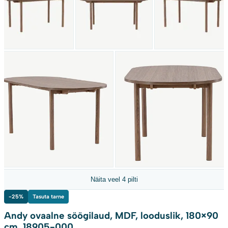
Näita veel 4 pilti
-25%
Tasuta tarne
Andy ovaalne söögilaud, MDF, looduslik, 180×90
cm, 18905-000