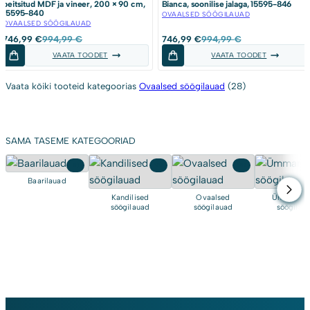
peitsitud MDF ja vineer, 200 × 90 cm,
Bianca, soonilise jalaga, 15595-846
15595-840
OVAALSED SÖÖGILAUAD
OVAALSED SÖÖGILAUAD
Algne
Current
Algne
Current
746,99
€
994,99
€
746,99
€
994,99
€
hind
price
hind
price
VAATA TOODET
VAATA TOODET
oli:
is:
oli:
is:
994,99 €.
746,99 €.
994,99 €.
746,99 €.
Vaata kõiki tooteid kategoorias
Ovaalsed söögilauad
(28)
SAMA TASEME KATEGOORIAD
18
99
28
Baarilauad
Kandilised
Ovaalsed
Ümmargu
söögilauad
söögilauad
söögilau