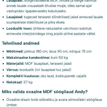
Lauaplaat:
kõrgkvaliteetne MDF, õhuke ja kerge välimus
annab lauale visuaalselt õhulise mulje, olles samal ajal
vastupidav igapäevaseks kasutuseks.
Lauajalad:
tugevad terasest silindrilised jalad annavad lauale
suurepärase stabiilsuse ja pika eluea.
Looduslik toon:
ühtlane naturaalne värvitoon sobitub
erinevate interjööridega ning püsib stiilne aastate vältel.
Tehnilised andmed
Mõõtmed:
pikkus 180 cm, laius 90 cm, kõrgus 75 cm
Maksimaalne kandevõime:
kuni 50 kg
Materjalid:
MDF lauaplaat, terasest jalad
Värvus:
looduslik (nii lauaplaat kui jalad)
Komplekti kuuluvus:
üks laud, kokkupanek vajalik
Netokaal:
37 kg
Miks valida ovaalne MDF söögilaud Andy?
Ovaalne disain loob sõbraliku ja avara atmosfääri söögilaua
ümber.