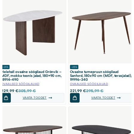
-25%
-25%
Helehall ovaalne söögilaud Grönvik –
Ovaalne tumepruun söögilaud
MDF, mokka toonis jalad, 180×90 cm,
Sanford, 180x90 cm (MDF, terasjalad),
18914-490
19996-340
OVAALSED SÖÖGILAUAD
OVAALSED SÖÖGILAUAD
Algne
Current
Algne
Current
229,99
€
305,99
€
221,99
€
295,99
€
hind
price
hind
price
VAATA TOODET
VAATA TOODET
oli:
is:
oli:
is:
305,99 €.
229,99 €.
295,99 €.
221,99 €.