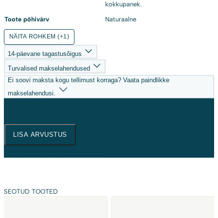
kokkupanek.
Toote põhivärv
Naturaalne
NÄITA ROHKEM (+1)
14-päevane tagastusõigus
Turvalised makselahendused
Ei soovi maksta kogu tellimust korraga? Vaata paindlikke
makselahendusi.
Arvustused
(0)
LISA ARVUSTUS
Sellel tootel pole veel arvustusi.
SEOTUD TOOTED