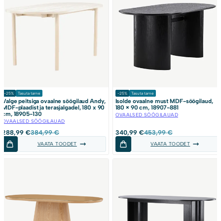
-25%
Tasuta tarne
-25%
Tasuta tarne
Valge peitsiga ovaalne söögilaud Andy,
Isolde ovaalne must MDF-söögilaud,
MDF-plaadist ja terasjalgadel, 180 x 90
180 × 90 cm, 18907-881
cm, 18905-130
OVAALSED SÖÖGILAUAD
OVAALSED SÖÖGILAUAD
Algne
Current
Algne
Current
288,99
€
384,99
€
340,99
€
453,99
€
hind
price
hind
price
VAATA TOODET
VAATA TOODET
oli:
is:
oli:
is:
384,99 €.
288,99 €.
453,99 €.
340,99 €.