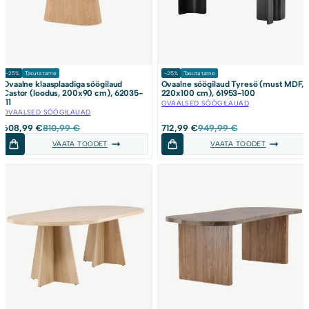
-25%
Tasuta tarne
-25%
Tasuta tarne
Ovaalne klaasplaadiga söögilaud
Ovaalne söögilaud Tyresö (must MDF,
Castor (loodus, 200x90 cm), 62035-
220x100 cm), 61953-100
111
OVAALSED SÖÖGILAUAD
OVAALSED SÖÖGILAUAD
Algne
Current
Algne
Current
608,99
€
810,99
€
712,99
€
949,99
€
hind
price
hind
price
VAATA TOODET
VAATA TOODET
oli:
is:
oli:
is:
810,99 €.
608,99 €.
949,99 €.
712,99 €.