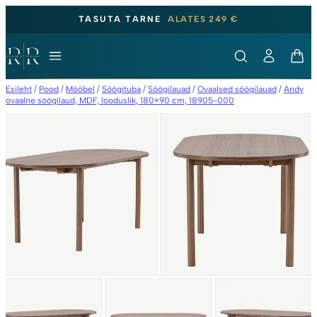
TASUTA TARNE
ALATES 249 €
Esileht
/
Pood
/
Mööbel
/
Söögituba
/
Söögilauad
/
Ovaalsed söögilauad
/
Andy
ovaalne söögilaud, MDF, looduslik, 180×90 cm, 18905-000