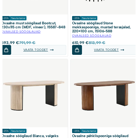
-25%
Tasuta tarne
-25%
Tasuta tarne
Ovaalne must söögilaud Bootcut,
Ovaalne söögilaud Stone
230x115 cm (MDF, vineer), 15587-848
mokkaspooniga, mustad terasjalad,
220×100 cm, 15106-588
OVAALSED SÖÖGILAUAD
OVAALSED SÖÖGILAUAD
Algne
Current
Algne
Current
593,99
€
791,99
€
610,99
€
813,99
€
hind
price
hind
price
VAATA TOODET
VAATA TOODET
oli:
is:
oli:
is:
791,99 €.
593,99 €.
813,99 €.
610,99 €.
-25%
Tasuta tarne
-25%
Tasuta tarne
Ovaalne söögilaud Bianca, valgeks
Ovaalne pähklispooniga söögilaud