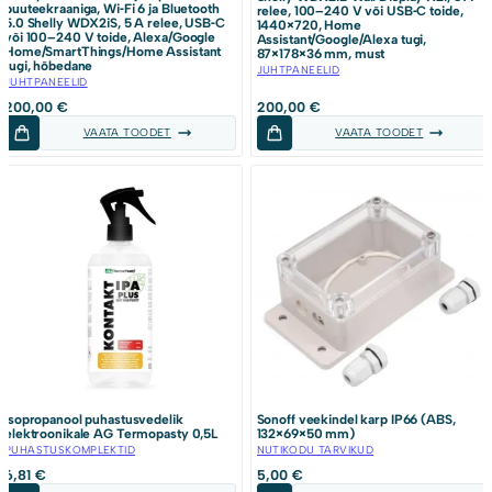
puuteekraaniga, Wi‑Fi 6 ja Bluetooth
relee, 100–240 V või USB‑C toide,
5.0 Shelly WDX2iS, 5 A relee, USB‑C
1440×720, Home
või 100–240 V toide, Alexa/Google
Assistant/Google/Alexa tugi,
Home/SmartThings/Home Assistant
87×178×36 mm, must
tugi, hõbedane
JUHTPANEELID
JUHTPANEELID
200,00
€
200,00
€
VAATA TOODET
VAATA TOODET
Isopropanool puhastusvedelik
Sonoff veekindel karp IP66 (ABS,
elektroonikale AG Termopasty 0,5L
132×69×50 mm)
PUHASTUSKOMPLEKTID
NUTIKODU TARVIKUD
6,81
€
5,00
€