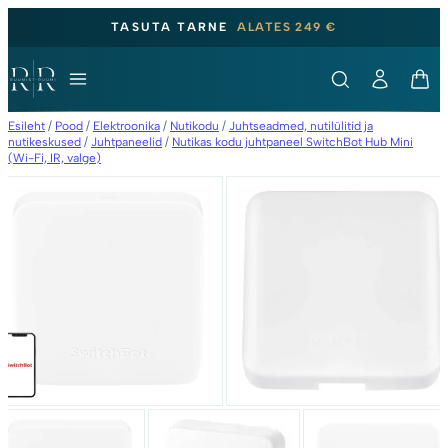
TASUTA TARNE
ALATES 249 €
Esileht
/
Pood
/
Elektroonika
/
Nutikodu
/
Juhtseadmed, nutilülitid ja
nutikeskused
/
Juhtpaneelid
/
Nutikas kodu juhtpaneel SwitchBot Hub Mini
(Wi-Fi, IR, valge)