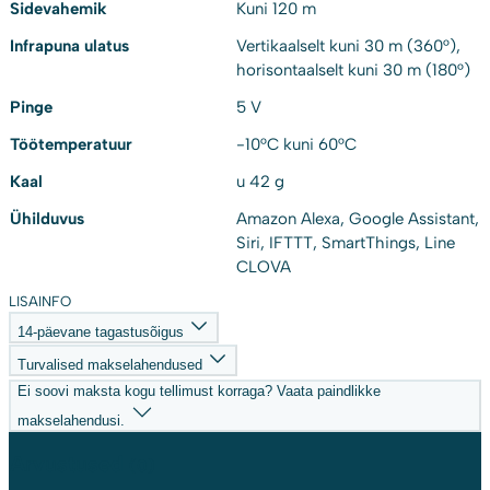
Sidevahemik
Kuni 120 m
Infrapuna ulatus
Vertikaalselt kuni 30 m (360°),
horisontaalselt kuni 30 m (180°)
Pinge
5 V
Töötemperatuur
-10°C kuni 60°C
Kaal
u 42 g
Ühilduvus
Amazon Alexa, Google Assistant,
Siri, IFTTT, SmartThings, Line
CLOVA
LISAINFO
14-päevane tagastusõigus
Turvalised makselahendused
Ei soovi maksta kogu tellimust korraga? Vaata paindlikke
makselahendusi.
Arvustused
(0)