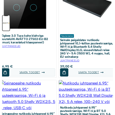
Zigbee 3.0 Tuya kahe klahviga
Tasuta tarne
puutelüliti AVATTO ZTS02‑EU‑B2
Seinale paigaldatav nutikodu
(must, karastatud klaaspaneel)
juhtpaneel 10,1-tollise puuteekraaniga,
JUHTPANEELID
Wi‑Fi 6 ja Bluetooth 5.4 Shelly
WallDisplayXLG, sisseehitatud relee
240 V~ 5 A (1500 W), 4 nuppu, hall,
EU seinakarp
JUHTPANEELID
16,95
€
311,00
€
VAATA TOODET
VAATA TOODET
Nutikodu juhtpaneel 6.95″
puuteekraaniga, Wi‑Fi 6 ja BT 5.0
Seinapealne nutikodu juhtpaneel 6.95″
Shelly WDX2iB Wall Display X2i, 5 A