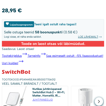
28,95
€
Teeni igalt ostult raha tagasi!
Lojaalsusprogramm
Selle ostuga teenid
58
boonuspunkti
(0.58 €)
Logi sisse, et näha enda saldot.
LOE LÄHEMALT
Toode on laost otsas või läbimüüdud.
Saadavus:
Laost otsas!
Tootekirjeldus
Tarneinfo
Saa esimeselt ostult -5% lisasoodustust!
Uuri kuidas!
TOOTEKOOD:
IP041445
EAN:
850007706012
VEEL SAMALT BRÄNDILT / TOOTJALT
Nutikas juhtimispaneel
Nut
SwitchBot Hub 2 – Wi-Fi,
ene
Matter, HomeKit, IR,
W77
temperatuuri- ja
GHz
JUHTPANEELID
TO
niiskuseandur
App
Hom