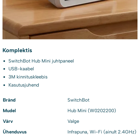
Komplektis
SwitchBot Hub Mini juhtpaneel
USB-kaabel
3M kinnituskleebis
Kasutusjuhend
Bränd
SwitchBot
Mudel
Hub Mini (W0202200)
Värv
Valge
Ühenduvus
Infrapuna, Wi-Fi (ainult 2.4GHz)