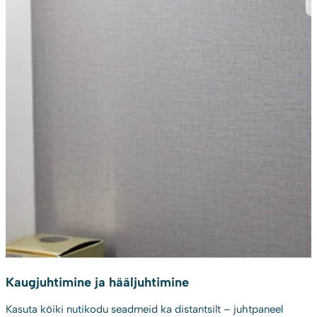
Kaugjuhtimine ja hääljuhtimine
Kasuta kõiki nutikodu seadmeid ka distantsilt – juhtpaneel