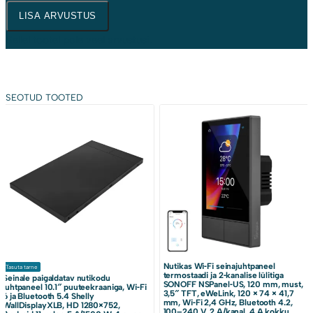
LISA ARVUSTUS
Sellel tootel pole veel arvustusi.
SEOTUD TOOTED
Nutikas Wi‑Fi seinajuhtpaneel
Tasuta tarne
termostaadi ja 2‑kanalise lülitiga
Seinale paigaldatav nutikodu
SONOFF NSPanel‑US, 120 mm, must,
juhtpaneel 10.1″ puuteekraaniga, Wi‑Fi
3,5″ TFT, eWeLink, 120 × 74 × 41,7
6 ja Bluetooth 5.4 Shelly
mm, Wi‑Fi 2,4 GHz, Bluetooth 4.2,
WallDisplayXLB, HD 1280×752,
100–240 V, 2 A/kanal, 4 A kokku