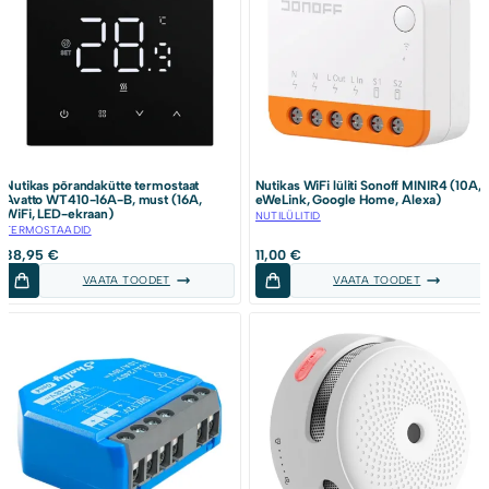
Nutikas põrandakütte termostaat
Nutikas WiFi lüliti Sonoff MINIR4 (10A,
Avatto WT410-16A-B, must (16A,
eWeLink, Google Home, Alexa)
WiFi, LED-ekraan)
NUTILÜLITID
TERMOSTAADID
38,95
€
11,00
€
VAATA TOODET
VAATA TOODET