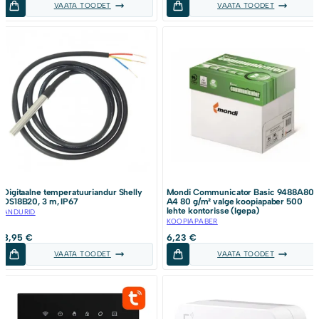
VAATA TOODET
VAATA TOODET
Digitaalne temperatuuriandur Shelly
Mondi Communicator Basic 9488A80
DS18B20, 3 m, IP67
A4 80 g/m² valge koopiapaber 500
lehte kontorisse (Igepa)
ANDURID
KOOPIAPABER
8,95
€
6,23
€
VAATA TOODET
VAATA TOODET