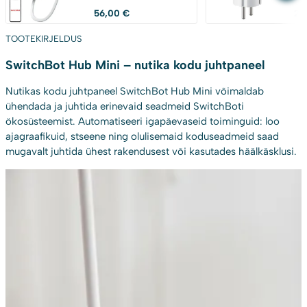
Sm
56,00
€
22
Ass
TOOTEKIRJELDUS
SwitchBot Hub Mini – nutika kodu juhtpaneel
Nutikas kodu juhtpaneel SwitchBot Hub Mini võimaldab
ühendada ja juhtida erinevaid seadmeid SwitchBoti
ökosüsteemist. Automatiseeri igapäevaseid toiminguid: loo
ajagraafikuid, stseene ning olulisemaid koduseadmeid saad
mugavalt juhtida ühest rakendusest või kasutades häälkäsklusi.