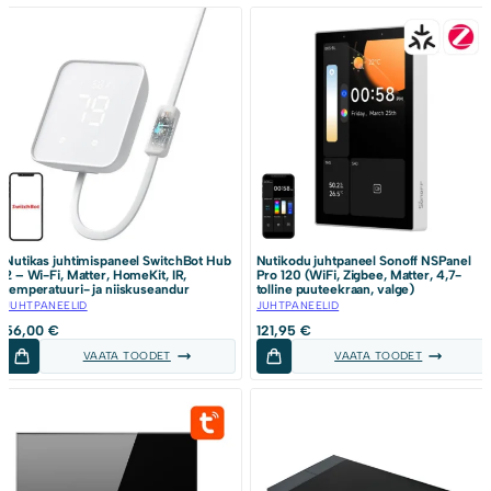
Nutikas juhtimispaneel SwitchBot Hub
Nutikodu juhtpaneel Sonoff NSPanel
2 – Wi-Fi, Matter, HomeKit, IR,
Pro 120 (WiFi, Zigbee, Matter, 4,7-
temperatuuri- ja niiskuseandur
tolline puuteekraan, valge)
JUHTPANEELID
JUHTPANEELID
56,00
€
121,95
€
VAATA TOODET
VAATA TOODET