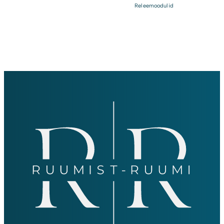
Releemoodulid