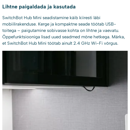
Lihtne paigaldada ja kasutada
SwitchBot Hub Mini seadistamine käib kiiresti läbi
mobiilirakenduse. Kerge ja kompaktne seade töötab USB-
toitega – paigutamine sobivasse kohta on lihtne ja vaevatu.
Õppefunktsiooniga lisad uued seadmed mõne hetkega. Märka,
et SwitchBot Hub Mini töötab ainult 2.4 GHz Wi-Fi võrgus.