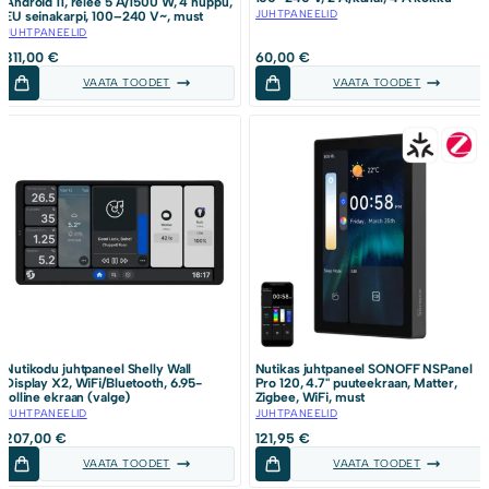
Android 11, relee 5 A/1500 W, 4 nuppu,
JUHTPANEELID
EU seinakarpi, 100–240 V~, must
JUHTPANEELID
311,00
€
60,00
€
VAATA TOODET
VAATA TOODET
Nutikodu juhtpaneel Shelly Wall
Nutikas juhtpaneel SONOFF NSPanel
Display X2, WiFi/Bluetooth, 6.95-
Pro 120, 4.7" puuteekraan, Matter,
tolline ekraan (valge)
Zigbee, WiFi, must
JUHTPANEELID
JUHTPANEELID
207,00
€
121,95
€
VAATA TOODET
VAATA TOODET