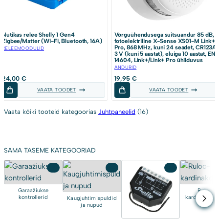
Nutikas relee Shelly 1 Gen4
Võrguühendusega suitsuandur 85 dB,
Zigbee/Matter (Wi-Fi, Bluetooth, 16A)
fotoelektriline X-Sense XS01-M Link+
Pro, 868 MHz, kuni 24 seadet, CR123A
RELEEMOODULID
3 V (kuni 5 aastat), eluiga 10 aastat, EN
14604, Link+/Link+ Pro ühilduvus
ANDURID
24,00
€
19,95
€
VAATA TOODET
VAATA TOODET
Vaata kõiki tooteid kategoorias
Juhtpaneelid
(16)
SAMA TASEME KATEGOORIAD
9
24
41
Garaažiukse
Ruloo- j
kontrollerid
kardinakontro
Kaugjuhtimispuldid
ja nupud