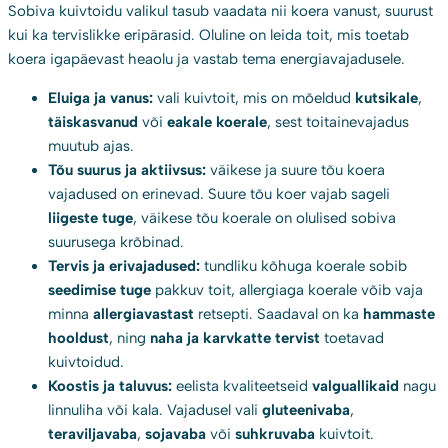
Sobiva kuivtoidu valikul tasub vaadata nii koera vanust, suurust
kui ka tervislikke eripärasid. Oluline on leida toit, mis toetab
koera igapäevast heaolu ja vastab tema energiavajadusele.
Eluiga ja vanus:
vali kuivtoit, mis on mõeldud
kutsikale
,
täiskasvanud
või
eakale koerale
, sest toitainevajadus
muutub ajas.
Tõu suurus ja aktiivsus:
väikese ja suure tõu koera
vajadused on erinevad. Suure tõu koer vajab sageli
liigeste tuge
, väikese tõu koerale on olulised sobiva
suurusega krõbinad.
Tervis ja erivajadused:
tundliku kõhuga koerale sobib
seedimise tuge
pakkuv toit, allergiaga koerale võib vaja
minna
allergiavastast
retsepti. Saadaval on ka
hammaste
hooldust
, ning
naha ja karvkatte tervist
toetavad
kuivtoidud.
Koostis ja taluvus:
eelista kvaliteetseid
valguallikaid
nagu
linnuliha või kala. Vajadusel vali
gluteenivaba
,
teraviljavaba
,
sojavaba
või
suhkruvaba
kuivtoit.