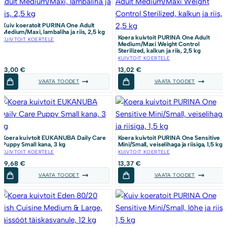
Kuiv koeratoit PURINA One Adult
Medium/Maxi, lambaliha ja riis, 2,5 kg
Koera kuivtoit PURINA One Adult
KUIVTOIT KOERTELE
Medium/Maxi Weight Control
Sterilized, kalkun ja riis, 2,5 kg
KUIVTOIT KOERTELE
13,00
€
13,02
€
VAATA TOODET
VAATA TOODET
Koera kuivtoit EUKANUBA Daily Care
Koera kuivtoit PURINA One Sensitive
Puppy Small kana, 3 kg
Mini/Small, veiselihaga ja riisiga, 1,5 kg
KUIVTOIT KOERTELE
KUIVTOIT KOERTELE
19,68
€
13,37
€
VAATA TOODET
VAATA TOODET