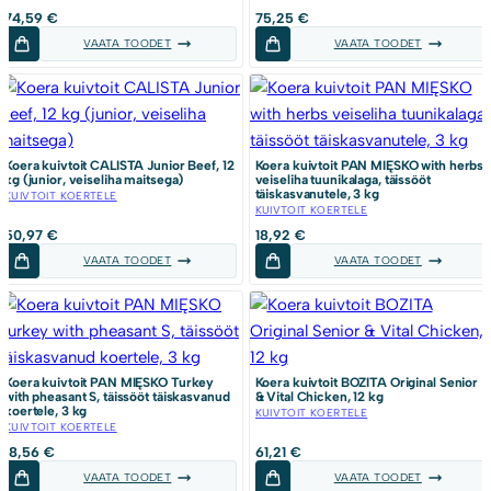
74,59
€
75,25
€
VAATA TOODET
VAATA TOODET
Koera kuivtoit CALISTA Junior Beef, 12
Koera kuivtoit PAN MIĘSKO with herbs
kg (junior, veiseliha maitsega)
veiseliha tuunikalaga, täissööt
täiskasvanutele, 3 kg
KUIVTOIT KOERTELE
KUIVTOIT KOERTELE
50,97
€
18,92
€
VAATA TOODET
VAATA TOODET
Koera kuivtoit PAN MIĘSKO Turkey
Koera kuivtoit BOZITA Original Senior
with pheasant S, täissööt täiskasvanud
& Vital Chicken, 12 kg
koertele, 3 kg
KUIVTOIT KOERTELE
KUIVTOIT KOERTELE
18,56
€
61,21
€
VAATA TOODET
VAATA TOODET