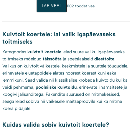
LAE VEEL
1102 toodet veel
Kuivtoit koertele: lai valik igapäevaseks
toitmiseks
Kategoorias
kuivtoit koertele
leiad suure valiku igapäevaseks
toitmiseks mõeldud
täissööta
ja spetsiaalseid
dieettoite
.
Valikus on kuivtoit väikestele, keskmistele ja suurtele tõugudele,
erinevatele eluetappidele alates noorest koerast kuni eaka
lemmikuni. Saad valida nii klassikalise krõbeda kuivtoidu kui ka
veidi pehmema,
poolniiske kuivtoidu
, erinevate lihamaitsete ja
köögiviljalisanditega. Pakendite suurused on mitmekesised,
seega leiad sobiva nii väikesele maitseproovile kui ka mitme
koera pidajale.
Kuidas valida sobiv kuivtoit koertele?