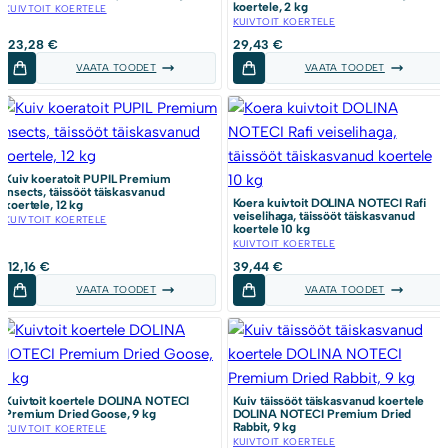
koertele, 2 kg
KUIVTOIT KOERTELE
KUIVTOIT KOERTELE
123,28
€
29,43
€
VAATA TOODET
VAATA TOODET
Kuiv koeratoit PUPIL Premium
Insects, täissööt täiskasvanud
Koera kuivtoit DOLINA NOTECI Rafi
koertele, 12 kg
veiselihaga, täissööt täiskasvanud
KUIVTOIT KOERTELE
koertele 10 kg
KUIVTOIT KOERTELE
112,16
€
39,44
€
VAATA TOODET
VAATA TOODET
Kuivtoit koertele DOLINA NOTECI
Kuiv täissööt täiskasvanud koertele
Premium Dried Goose, 9 kg
DOLINA NOTECI Premium Dried
Rabbit, 9 kg
KUIVTOIT KOERTELE
KUIVTOIT KOERTELE