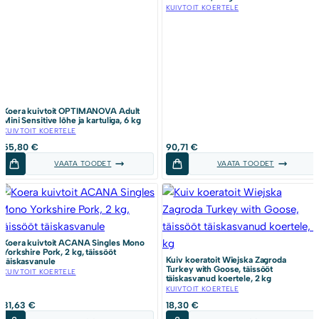
KUIVTOIT KOERTELE
Koera kuivtoit OPTIMANOVA Adult
Mini Sensitive lõhe ja kartuliga, 6 kg
KUIVTOIT KOERTELE
55,80
€
90,71
€
VAATA TOODET
VAATA TOODET
Koera kuivtoit ACANA Singles Mono
Yorkshire Pork, 2 kg, täissööt
Kuiv koeratoit Wiejska Zagroda
täiskasvanule
Turkey with Goose, täissööt
KUIVTOIT KOERTELE
täiskasvanud koertele, 2 kg
KUIVTOIT KOERTELE
31,63
€
18,30
€