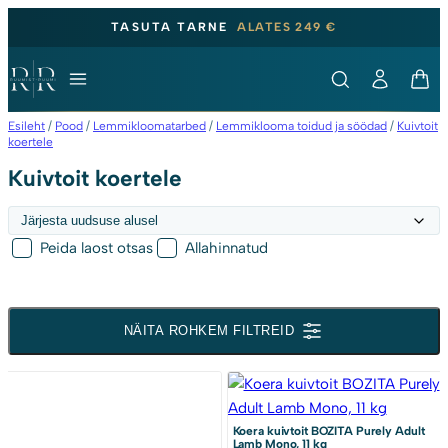
TASUTA TARNE
ALATES 249 €
Esileht
/
Pood
/
Lemmikloomatarbed
/
Lemmiklooma toidud ja söödad
/
Kuivtoit
koertele
Kuivtoit koertele
Peida laost otsas
Allahinnatud
NÄITA ROHKEM FILTREID
Koera kuivtoit BOZITA Purely Adult
Lamb Mono, 11 kg