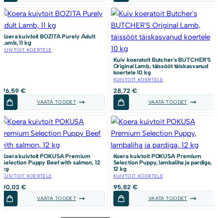
Koera kuivtoit BOZITA Purely Adult
Lamb, 11 kg
KUIVTOIT KOERTELE
Kuiv koeratoit Butcher's BUTCHER'S
Original Lamb, täissööt täiskasvanud
koertele 10 kg
KUIVTOIT KOERTELE
76,59
€
28,72
€
VAATA TOODET
VAATA TOODET
Koera kuivtoit POKUSA Premium
Koera kuivtoit POKUSA Premium
Selection Puppy Beef with salmon, 12
Selection Puppy, lambaliha ja pardiga,
kg
12 kg
KUIVTOIT KOERTELE
KUIVTOIT KOERTELE
90,03
€
95,82
€
VAATA TOODET
VAATA TOODET