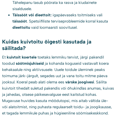
Tähelepanu tasub pöörata ka rasva ja kiudainete
sisaldusele.
Täissööt või dieettoit:
igapäevaseks toitmiseks vali
täissööt
. Spetsiifiliste terviseprobleemide korral kasuta
dieettoitu
vaid loomaarsti soovitusel.
Kuidas kuivtoitu õigesti kasutada ja
säilitada?
Et
kuivtoit koertele
toetaks lemmiku tervist, järgi pakendil
toodud
söötmisjuhiseid
ja kohanda koguseid vastavalt koera
kehakaalule ning aktiivsusele. Uuele toidule üleminek peaks
toimuma järk-järgult, segades uut ja vana toitu mitme päeva
jooksul. Koeral peab alati olema ees
värske joogivesi
. Säilita
kuivtoit tihedalt suletud pakendis või õhukindlas anumas, kuivas
ja jahedas, otsese päikesevalguse eest kaitstud kohas.
Mugavuse huvides kasuta mõõdutopsi, mis aitab vältida üle-
või alatoitmist, ning puhasta regulaarselt toidu- ja joogikausse,
et tagada lemmikule puhas ja hügieeniline söömisekeskkond.