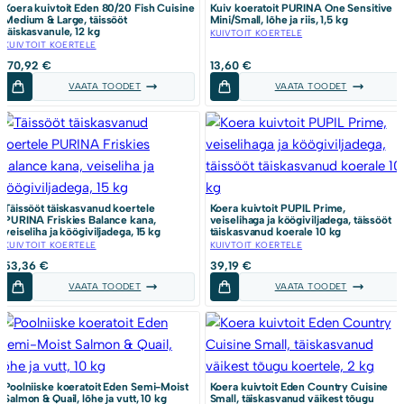
Koera kuivtoit Eden 80/20 Fish Cuisine
Kuiv koeratoit PURINA One Sensitive
Medium & Large, täissööt
Mini/Small, lõhe ja riis, 1,5 kg
täiskasvanule, 12 kg
KUIVTOIT KOERTELE
KUIVTOIT KOERTELE
170,92
€
13,60
€
VAATA TOODET
VAATA TOODET
Täissööt täiskasvanud koertele
Koera kuivtoit PUPIL Prime,
PURINA Friskies Balance kana,
veiselihaga ja köögiviljadega, täissööt
veiseliha ja köögiviljadega, 15 kg
täiskasvanud koerale 10 kg
KUIVTOIT KOERTELE
KUIVTOIT KOERTELE
53,36
€
39,19
€
VAATA TOODET
VAATA TOODET
Poolniiske koeratoit Eden Semi-Moist
Koera kuivtoit Eden Country Cuisine
Salmon & Quail, lõhe ja vutt, 10 kg
Small, täiskasvanud väikest tõugu